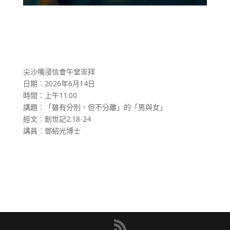
尖沙嘴浸信會午堂崇拜
日期︰2026年6月14日
時間：上午11:00
講題︰「雖有分別、但不分離」的「男與女」
經文︰創世記2:18-24
講員︰鄧紹光博士