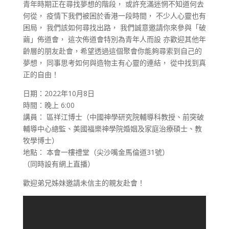
青年時期正在尋找夢想的階段， 或許充滿迷惘不知道何去
何從， 疫情下我們被困於香港一段時間， 不少人心靈也有
困局， 我們該如何尋找出路， 我們誠意邀請你來參與「破
繭」佈道會， 這次佈道會特別為青年人而設 亦歡迎其他年
齡層的朋友赴會，希望透過這個聚會你能夠尋索到自己的
夢想， 同事思考如何與造物主有心靈的連結， 從中找到真
正的自由！
日期：2022年10月8日
時間：晚上 6:00
講員： 區祥江博士（中國神學研究院輔導科教授、前突破
輔導中心總監、美國福樂神學院婚姻及家庭治療碩士、教
牧學博士）
地點： 本會一樓禮堂（尖沙嘴金馬倫道31號）
（同時設有網上直播）
歡迎弟兄姊妹邀請未信主的親友赴會！