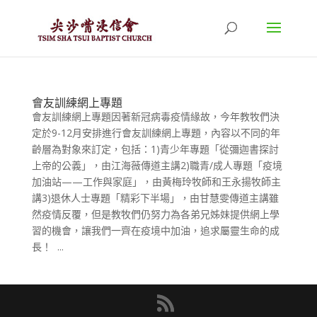
會友訓練網上專題
會友訓練網上專題因著新冠病毒疫情緣故，今年教牧們決
定於9-12月安排進行會友訓練網上專題，內容以不同的年
齡層為對象來訂定，包括：1)青少年專題「從彌迦書探討
上帝的公義」，由江海薇傳道主講2)職青/成人專題「疫境
加油站——工作與家庭」，由黃梅玲牧師和王永揚牧師主
講3)退休人士專題「精彩下半場」，由甘慧雯傳道主講雖
然疫情反覆，但是教牧們仍努力為各弟兄姊妹提供網上學
習的機會，讓我們一齊在疫境中加油，追求屬靈生命的成
長！ ...