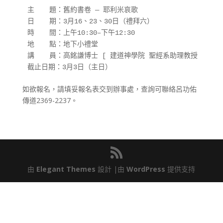
主　  題：舊約書卷 — 耶利米哀歌

日　  期：3月16、23、30日（禮拜六）

時　  間：上午10:30–下午12:30

地　  點：地下小禮堂

講　  員：高銘謙博士 [ 建道神學院 聖經系助理教授 ]

截止日期：3月3日（主日）
如欲報名，請填妥報名表交到辦事處，查詢可聯絡呂功佑
傳道2369-2237。
由
Elegant Themes
設計 |由
WordPress
提供支持