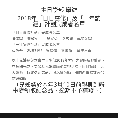
主日學部 舉辦
2018年「日日靈修」及「一年讀
經」計劃完成者名單
「日日靈修計劃」完成者名單
張惠霞 曹敏華 蔡淑芬 李秀麗 薛梁金霞
「一年讀經計劃」完成者名單
曹敏華 馮陳月娥 梁麗儀 梁麗娟 葉陳惠貞
以上兄姊參與本會主日學部2018年推行之靈修讀經計劃，
並按期完成。為鼓勵兄姊繼續愛慕神話語，日日讀經，天
天靈修，特致送紀念品乙份以資鼓勵，請向辦事處鍾家怡
姑娘領取。
（兄姊請於本年3月10日前親身到辦
事處領取紀念品，逾期不予補發。）