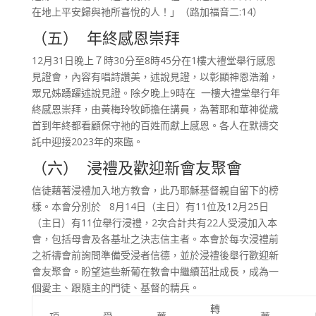
在地上平安歸與祂所喜悅的人！」（路加福音二:14）
（五） 年終感恩崇拜
12月31日晚上７時30分至8時45分在1樓大禮堂舉行感恩
見證會，內容有唱詩讚美，述說見證，以彰顯神恩浩瀚，
眾兄姊踴躍述說見證。除夕晚上9時在 一樓大禮堂舉行年
終感恩崇拜，由黃梅玲牧師擔任講員，為著耶和華神從歲
首到年終都看顧保守祂的百姓而獻上感恩。各人在默禱交
託中迎接2023年的來臨。
（六） 浸禮及歡迎新會友聚會
信徒藉著浸禮加入地方教會，此乃耶穌基督親自留下的榜
樣。本會分別於 8月14日（主日）有11位及12月25日
（主日）有11位舉行浸禮，2次合計共有22人受浸加入本
會，包括母會及各基址之決志信主者。本會於每次浸禮前
之祈禱會前詢問準備受浸者信德，並於浸禮後舉行歡迎新
會友聚會。盼望這些新葡在教會中繼續茁壯成長，成為一
個愛主、跟隨主的門徒、基督的精兵。
轉