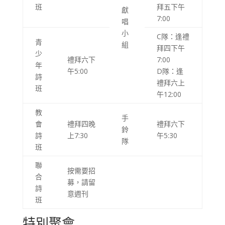
班
拜五下午
獻
7:00
唱
小
C隊：逢禮
青
組
拜四下午
少
禮拜六下
7:00
年
午5:00
D隊：逢
詩
禮拜六上
班
午12:00
教
手
會
禮拜四晚
禮拜六下
鈴
詩
上7:30
午5:30
隊
班
聯
按需要招
合
募，請留
詩
意週刊
班
特別聚會