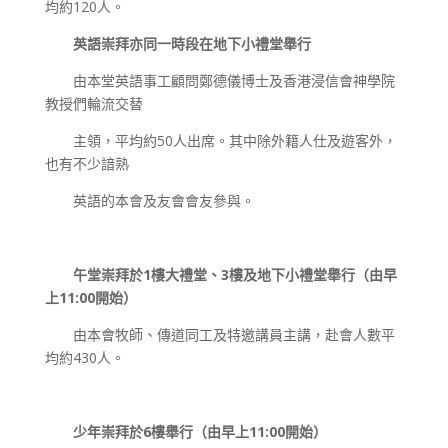
均約120人。
英語崇拜亦同一時段在地下小禮堂舉行
由本堂英語事工顧問鄭德儀博士及香港浸信會神學院
教授們輪流交替
主領，平均約50人出席。其中除外籍人仕及遊客外，
也有不少諳熟
英語的本會及友會會友參與。
午堂崇拜於1樓大禮堂、3樓及地下小禮堂舉行（由早
上11:00開始）
由本會牧師、傳道同工及特邀講員主講，赴會人數平
均約430人。
少年崇拜於6樓舉行（由早上11:00開始）