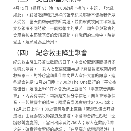
4月15日（禮拜五）晚上8:00於網上播放，主題：「怎能
如此」，藉著唱詩和思想神的話來紀念耶穌基督為我們眾
人受苦。當天由羅泰然牧師講道，並由眾教牧同工頌讀經
文及領唱不同詩歌，一同默想主的受苦，願各參與聚會的
會眾皆被主耶穌基督的愛所感動，在我們的生命中，時刻
愛主，及願意為主所用。
（四） 紀念救主降生聚會
紀念救主降生乃普世歡騰的日子。本會於聖誕期間舉行多
個特別聚會， 對內盼望信徒能再思耶穌基督道成肉身的
救贖恩典，對外盼望藉此佳節向世人宣告大喜的訊息，這
些聚會包括12月24日晚上7:00於The One舉行的「平安夜
報佳音」及晚上8:00在本會及網上直播的「平安夜音樂晚
會」，內容有唱詩、頌讀經文及分享信息，向各會眾報佳
音，一起歡慶主的降生；兩場音樂晚會約共240人出席；
12月25日上午11:00於實體及網上直播「聖誕歌頌崇拜暨
浸禮」由羅泰然牧師證道及施浸，本會聯合詩班獻唱「聖
誕歌聲處處聞」，當日出席者約760人；眾人在歡度佳節
之餘，確實體會聖經的說話：「在至高之處榮耀歸與神！