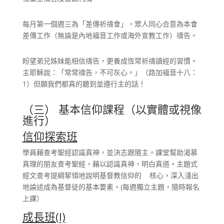
每月第一個週三為「差傳祈禱會」，眾人同心合意為本會
差傳工作（無論是內地福音工作或海外宣教工作）禱告。
盼望弟兄姊妹能相信禱告，更養成恆常祈禱讀經的習慣。
主耶穌說：「常常禱告，不可灰心。」（路加福音十八：
1）但願我們都真的聽到並遵行主的話！
（三） 基本信仰課程（以實體或視像
進行）
信仰探索
班
學員藉查考聖經認識真神，並決志跟隨主。課堂幫助渴慕
真理的朋友查考聖經，藉以認識真神，明白真道。主題式
經文查考提綱挈領地說明基督教信仰的 核心，深入淺出
地論述成為基督徒的基本要素。(每週獨立主題，隨時報名
上課）
成長班
(I)