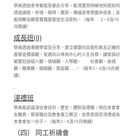
學員透過查考聖經及彼此分享，能清楚而明確地知道如何
透過讀經、祈禱、敬拜、團契、傳福音等使靈命成長；並
能明瞭及願意實踐基督徒生活原則。（每年 2、6及10
月開課）
成長班
(II)
學員透過專題學習及分享，建立健康的自我形象及正確的
基督徒價值觀，並邁向以神為中心的人生目標。課堂探討
範圍包括個人觀、情緒觀、人際觀、 社會觀、金錢
觀、職業觀、婚姻觀、家庭觀……。（每年2、6及10月開
課）
浸禮班
學員能認識浸信會信仰、歷史、體制及禮儀，明白本會會
友職責、管家職份及教會事工概況，並樂意接受浸禮成為
本會會友一份子。（每年2、6及10月開課）
（四） 同工祈禱會