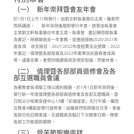
（一） 新年崇拜暨會友年會
於1月1日上午11時舉行。由劉文軒執事擔任主席，羅泰然
牧師講道。 新年崇拜後隨即舉行年會，按章由執事會
主席劉文軒執事擔任年會主席，執事會 書記陳而堅執事
為書記。除簡報過去一年會務，並通過接納2020/2021年
度各項 收支賬目、2021/2022年度經費支出預算、2022
年書記、值理暨各部部員及2022年產業信託委員會成員
等。議事完畢，會眾同唱讚美詩及領受祝福，然後休會。
（二） 值理暨各部部員退修會及各
部互選職員會議
為著教會各項聖工得以順利開展，於1月1日新年崇拜後，
舉行新一年度值理暨各部部員退修會及各部互選職員。當
日假尖沙咀東安達中心13樓「彩福皇宴」先行午膳，繼而
在教會4樓副堂舉行退修會，由羅泰然牧師擔任分享，會後
各部分別召開會議，互選職員及擬訂下次開會日期，俾便
各部工作能隨即展開。
（三） 受苦節聖樂崇拜