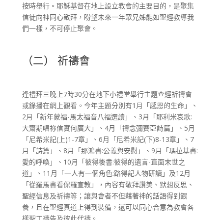
按時舉行。耶穌基督在地上設立教會的主要目的，是聚集
信徒向神同心敬拜，盼望未來一年眾兄姊能如聖經教導我
們一樣，不可停止聚會。
（二） 祈禱會
逢禮拜三晚上7時30分在地下小禮堂舉行主題查經祈禱會
或錄播在網上觀看。今年主題分別有1月「感恩的生命」、
2月「新年蒙福-馬太福音八福選讀」、3月「耶利米哀歌:
大齋期唱祢信實何廣大」、4月「禱念彌賽亞詩篇」、5月
「尼希米記(上)1-7章」、6月「尼希米記(下)8-13章」、7
月「詩篇」、8月「那鴻書:公義與安慰」、9月「瑪拉基書:
愛的呼喚」、10月「彼得後書:彼得的遺言-直面末世之
道」、11月「一人有一個角色:路得記人物研讀」及12月
「從羅馬書看保羅宣教」，內容有敬拜讚美、默想反思、
聖經信息及祈禱等；讓與會者不但藉著神的話語得到餵
養，且在聖經真道上得到裝備，還可以同心合意為教會各
樣聖工禱告及彼此代禱。